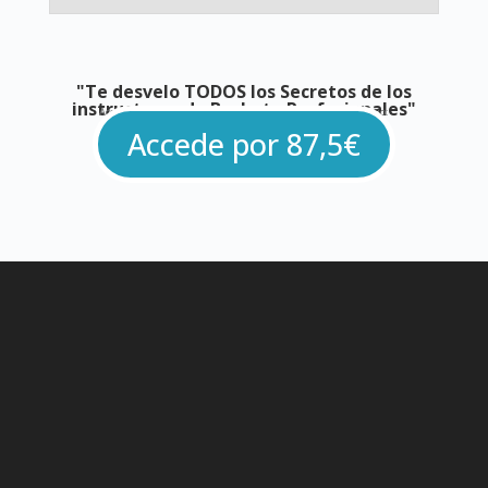
"Te desvelo TODOS los Secretos de los
instructores de Bachata Profesionales"
Accede hoy al curso por sólo 87,5€, antes de que suba el precio:
Accede por 87,5€